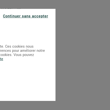
Val-d’Oise (2)
Continuer sans accepter
Yvelines (4)
ite. Ces cookies nous
érences pour améliorer notre
 cookies. Vous pouvez
te
anche et jours fériés compris.