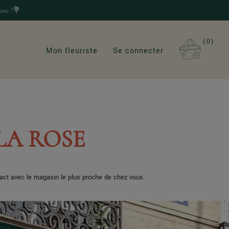
ose !💐
0
Mon fleuriste
Se connecter
LA ROSE
tact avec le magasin le plus proche de chez vous.