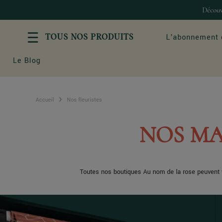
Découv
L'abonnement 
TOUS NOS PRODUITS
Le Blog
Accueil
Nos fleuristes
ROSES & BOUQUETS
LES OCC
Tous nos bouquets de roses
Bouquet d'am
NOS MA
Les coeurs de roses
Anniversaire
Roses éternelles
Mariage
Bouquets de roses & Champagne
Naissance
Toutes nos boutiques Au nom de la rose peuvent v
Abonnement de fleurs
Fleurs Deuil