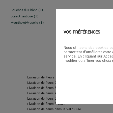
Bouches-du-Rhône (1)
Loire-Atlantique (1)
Meurthe-et-Moselle (1)
VOS PRÉFÉRENCES
Nous utilisons des cookies po
permettent d'améliorer votre 
service. En cliquant sur Acce
modifier ou affiner vos choix
Avec un réseau de 20 fleurist
Livraison de Fleurs à Paris
Livraison de fleurs à Aix-en-Provence
Livraison de fleurs à Nancy
Livraison de fleurs à Nantes
Livraison de fleurs à Rouen
Livraison de fleurs à Tours
Livraison de fleurs dans le Val-d’Oise