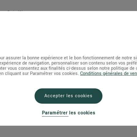
Paris (3)
Seine-Maritime (1)
Val-de-Marne (1)
Livraison de fleurs à domicile
ur assurer la bonne expérience et le bon fonctionnement de notre s
expérience de navigation, personnaliser son contenu selon vos préf
pter vous consentez aux finalités ci-dessus selon notre politique de
 en cliquant sur Paramétrer vos cookies.
Conditions générales de ven
es partout en France, Au nom de la rose assure la livraison de fleurs 7j7, dim
Accepter les cookies
Paramétrer les cookies