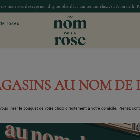
rez nos roses d’exception, disponibles dès maintenant chez Au Nom de la R
de roses
ASIONS
MAISON & DÉCO
our
Décoration
GASINS AU NOM DE 
Bougies et senteur
Gourmandises
ous livrer le bouquet de votre choix directement à votre domicile. Prenez con