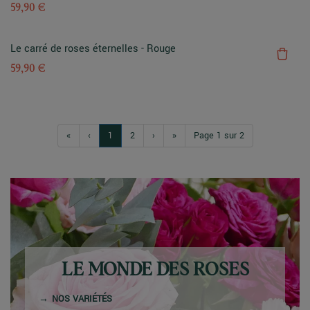
59,90 €
Le carré de roses éternelles - Rouge
59,90 €
«
‹
1
2
›
»
Page 1 sur 2
LE MONDE DES ROSES
NOS VARIÉTÉS