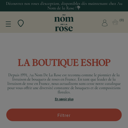
Découvrez nos roses d’exception, disponibles dès maintenant chez Au
Nom de la Rose !💐
0
LA BOUTIQUE ESHOP
Depuis 1991, Au Nom De La Rose est reconnu comme le pionnier de la
livraison de bouquets de roses en France. En tant que leader de la
livraison de rose en France, nous actualisons sans cesse notre catalogue
pour vous offrir une diversité constante de bouquets et de compositions
florales.
En savoir plus
Filtrer