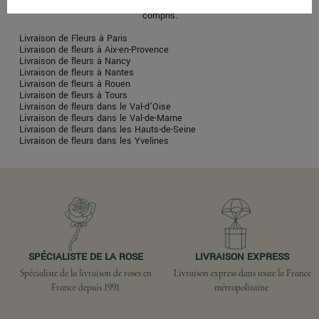
rose assure la livraison de fleurs 7j7, dimanche et jours fériés
compris.
Livraison de Fleurs à Paris
Livraison de fleurs à Aix-en-Provence
Livraison de fleurs à Nancy
Livraison de fleurs à Nantes
Livraison de fleurs à Rouen
Livraison de fleurs à Tours
Livraison de fleurs dans le Val-d’Oise
Livraison de fleurs dans le Val-de-Marne
Livraison de fleurs dans les Hauts-de-Seine
Livraison de fleurs dans les Yvelines
SPÉCIALISTE DE LA ROSE
LIVRAISON EXPRESS
Spécialiste de la livraison de roses en
Livraison express dans toute la France
France depuis 1991
métropolitaine