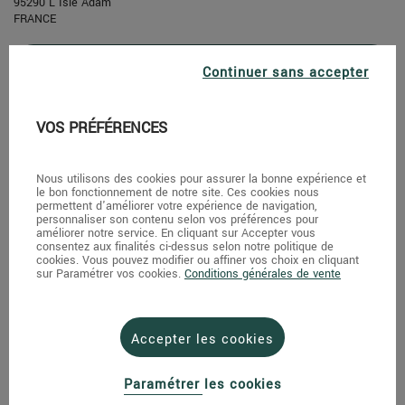
95290 L'Isle Adam
FRANCE
Voir la fiche
Continuer sans accepter
VOS PRÉFÉRENCES
Au Nom De La Rose
Nous utilisons des cookies pour assurer la bonne expérience et
17 Rue De Mora
le bon fonctionnement de notre site. Ces cookies nous
95880 Enghien Les Bains
permettent d'améliorer votre expérience de navigation,
personnaliser son contenu selon vos préférences pour
FRANCE
améliorer notre service. En cliquant sur Accepter vous
consentez aux finalités ci-dessus selon notre politique de
cookies. Vous pouvez modifier ou affiner vos choix en cliquant
Voir la fiche
sur Paramétrer vos cookies.
Conditions générales de vente
Accepter les cookies
Livraison de fleurs à domicile
Paramétrer les cookies
Avec un réseau de 20 fleuristes partout en France, Au nom de la