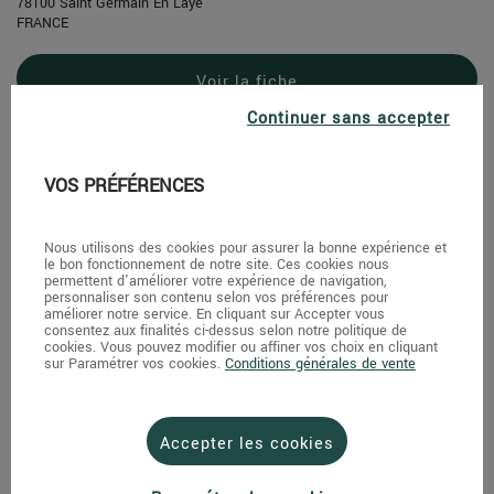
78100 Saint Germain En Laye
FRANCE
Voir la fiche
Continuer sans accepter
Au Nom De La Rose
VOS PRÉFÉRENCES
24 Avenue De Longueil
Nous utilisons des cookies pour assurer la bonne expérience et
78600 Maison Laffite
le bon fonctionnement de notre site. Ces cookies nous
FRANCE
permettent d'améliorer votre expérience de navigation,
personnaliser son contenu selon vos préférences pour
améliorer notre service. En cliquant sur Accepter vous
Voir la fiche
consentez aux finalités ci-dessus selon notre politique de
cookies. Vous pouvez modifier ou affiner vos choix en cliquant
sur Paramétrer vos cookies.
Conditions générales de vente
Au Nom de la Rose Chatou - Foch
Accepter les cookies
26 Avenue du Maréchal Foch