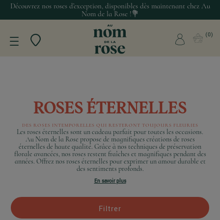
Découvrez nos roses d’exception, disponibles dès maintenant chez Au
Nom de la Rose !💐
0
ROSES ÉTERNELLES
DES ROSES INTEMPORELLES QUI RESTERONT TOUJOURS FLEURIES
Les roses éternelles sont un cadeau parfait pour toutes les occasions.
Au Nom de la Rose propose de magnifiques créations de roses
éternelles de haute qualité. Grâce à nos techniques de préservation
florale avancées, nos roses restent fraîches et magnifiques pendant des
années. Offrez nos roses éternelles pour exprimer un amour durable et
des sentiments profonds.
En savoir plus
Filtrer