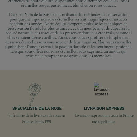
éternelles de haute qualité, disponibles dans différentes couleurs : roses
éternelles rouges passionnées, blanches ou roses douces.
Chez Au Nom de la Rose, nous utilisons des méthodes de conservation
pour garantir que nos roses éternelles restent magnifiques et intactes
pendant des années. Notre équipe d'experts maîtrise les techniques de
préservation florale les plus avancées, ce qui nous permet de capturer la
beauté naturelle des roses et de les préserver dans leur état frais, comme si
elles venaient d'être cueillies. Ainsi, vous pouvez profiter de la splendeur
des roses éternelles sans vous soucier de leur fanaison. Nos roses éternelles
symbolisent l'amour éternel, la passion durable et les sentiments profonds.
Lorsque vous offrez nos roses éternelles, vous exprimez un amour qui
traverse le temps et reste gravé dans les mémoires.
SPÉCIALISTE DE LA ROSE
LIVRAISON EXPRESS
Spécialiste de la livraison de roses en
Livraison express dans toute la France
France depuis 1991
métropolitaine