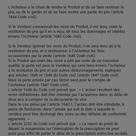
L'Acheteur a le choix de rendre le Produit et de se faire restituer le
prix, ou de le garder et de se faire rendre une partie du prix (article
1644 Code civil).
Si le Vendeur connaissait les vices du Produit, il est tenu, outre la
restitution du prix qu'il en a reçu, de tous les dommages et intérêts
envers l'Acheteur (article 1645 Code civil).
Si le Vendeur ignorait les vices du Produit, il ne sera tenu qu'à la
restitution du prix, et à rembourser à l'Acheteur les frais
occasionnés par la vente (article 1646 Code civil).
Si le Produit qui avait des vices a péri par suite de sa mauvaise
qualité, la perte est pour le Vendeur, qui sera tenu envers l'Acheteur
à la restitution du prix et aux autres dédommagements expliqués
aux articles 1645 et 1646 du Code civil (article 1647 Code civil).
Mais la perte arrivée par cas fortuit sera pour le compte de
l'Acheteur (article 1647 Code civil).
L’article 1648 du Code civil prévoit que : « L'action résultant des
vices rédhibitoires doit être intentée par l'acquéreur dans un délai de
deux ans à compter de la découverte du vice.
Dans le cas prévu par l'article 1642-1, l'action doit être introduite, à
peine de forclusion, dans l'année qui suit la date à laquelle le
vendeur peut être déchargé des vices ou des défauts de conformité
apparents. »
L’article 2232 du Code civil prévoit que : « Le report du point de
départ, la suspension ou l'interruption de la prescription ne peut
avoir pour effet de porter le délai de la prescription extinctive au-delà