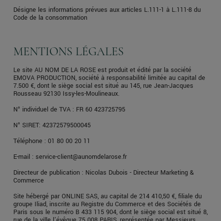
Désigne les informations prévues aux articles L.111-1 à L.111-8 du
Code de la consommation
MENTIONS LÉGALES
Le site AU NOM DE LA ROSE est produit et édité par la société
EMOVA PRODUCTION, société à responsabilité limitée au capital de
7.500 €, dont le siège social est situé au 145, rue Jean-Jacques
Rousseau 92130 Issy-les-Moulineaux.
N° individuel de TVA : FR 60 423725795
N° SIRET: 42372579500045
Téléphone : 01 80 00 20 11
E-mail : service-client@aunomdelarose.fr
Directeur de publication : Nicolas Dubois - Directeur Marketing &
Commerce
Site hébergé par ONLINE SAS, au capital de 214 410,50 €, filiale du
groupe Iliad, inscrite au Registre du Commerce et des Sociétés de
Paris sous le numéro B 433 115 904, dont le siège social est situé 8,
rue de la ville l’évêque 75 008 PARIS, représentée par Messieurs