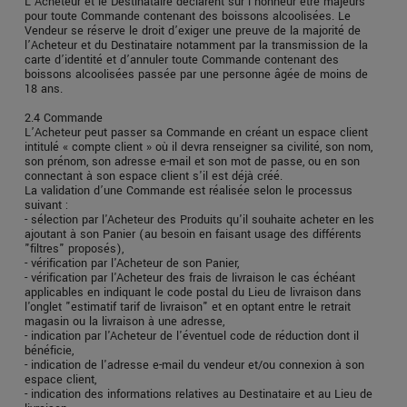
L’Acheteur et le Destinataire déclarent sur l’honneur être majeurs
pour toute Commande contenant des boissons alcoolisées. Le
Vendeur se réserve le droit d’exiger une preuve de la majorité de
l’Acheteur et du Destinataire notamment par la transmission de la
carte d’identité et d’annuler toute Commande contenant des
boissons alcoolisées passée par une personne âgée de moins de
18 ans.
2.4 Commande
L’Acheteur peut passer sa Commande en créant un espace client
intitulé « compte client » où il devra renseigner sa civilité, son nom,
son prénom, son adresse e-mail et son mot de passe, ou en son
connectant à son espace client s'il est déjà créé.
La validation d’une Commande est réalisée selon le processus
suivant :
- sélection par l'Acheteur des Produits qu'il souhaite acheter en les
ajoutant à son Panier (au besoin en faisant usage des différents
"filtres" proposés),
- vérification par l'Acheteur de son Panier,
- vérification par l'Acheteur des frais de livraison le cas échéant
applicables en indiquant le code postal du Lieu de livraison dans
l'onglet "estimatif tarif de livraison" et en optant entre le retrait
magasin ou la livraison à une adresse,
- indication par l'Acheteur de l'éventuel code de réduction dont il
bénéficie,
- indication de l'adresse e-mail du vendeur et/ou connexion à son
espace client,
- indication des informations relatives au Destinataire et au Lieu de