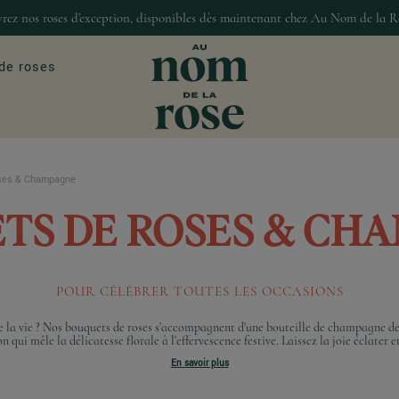
rez nos roses d’exception, disponibles dès maintenant chez Au Nom de la R
de roses
ses & Champagne
ASIONS
MAISON & DÉCO
our
Décoration
TS DE ROSES & CH
Bougies et senteur
Gourmandises
POUR CÉLÉBRER TOUTES LES OCCASIONS
de la vie ? Nos bouquets de roses s'accompagnent d'une bouteille de champagne 
 qui mêle la délicatesse florale à l'effervescence festive. Laissez la joie éclater et 
En savoir plus