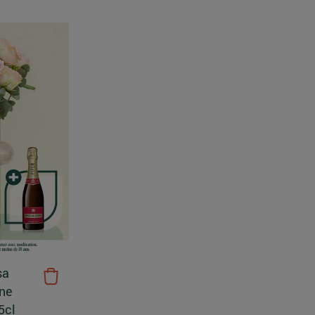
sa
ne
5cl