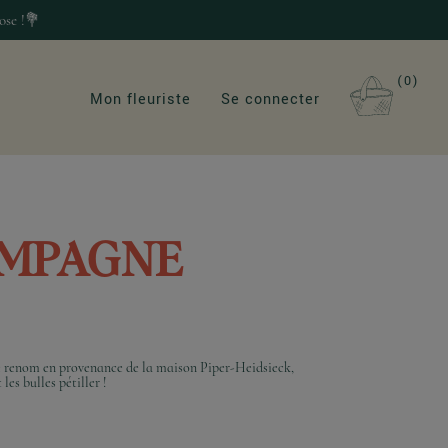
ose !💐
0
Mon fleuriste
Se connecter
AMPAGNE
de renom en provenance de la maison Piper-Heidsieck,
les bulles pétiller !