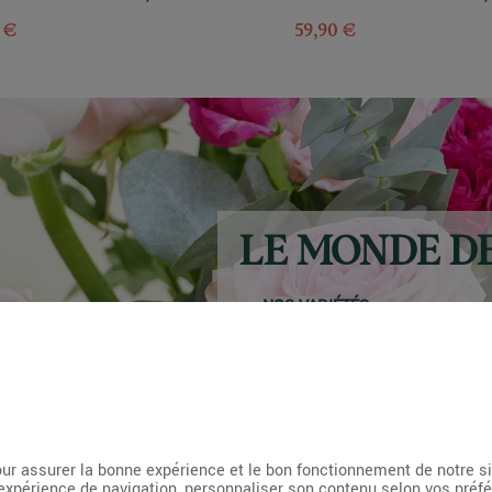
 €
59,90 €
LE MONDE D
NOS VARIÉTÉS
NOS ACTIONS
NOS CONSEILS
Découvrir le blog
ur assurer la bonne expérience et le bon fonctionnement de notre s
expérience de navigation, personnaliser son contenu selon vos préf