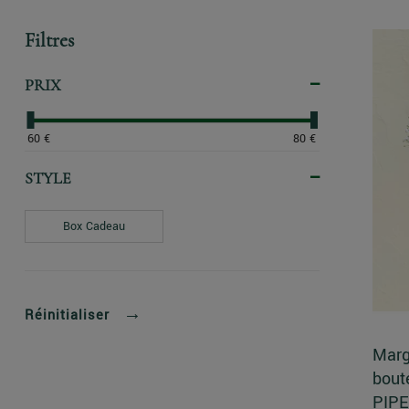
Filtres
PRIX
60 €
80 €
STYLE
Box Cadeau
Réinitialiser
Marg
bout
PIPE