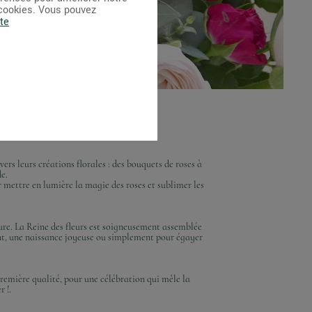
 cookies. Vous pouvez
te
ers leurs créations florales : des bouquets de roses à
de.
 mettre en lumière la magie des roses et sublimer les
ure. La Reine des fleurs est soigneusement assemblée
ant, une naissance joyeuse ou simplement pour égayer
remière qualité, pour une célébration qui mêle la
r !.