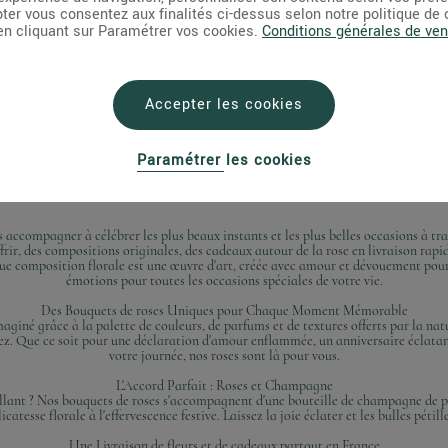
pter vous consentez aux finalités ci-dessus selon notre politique de
 en cliquant sur Paramétrer vos cookies.
Conditions générales de ven
Accepter les cookies
Paramétrer les cookies
s accompagner à célébrer les plus beaux instants et les plus belles occasions à trav
frir, des compositions originales, des cadeaux autour de la rose en livraison rapi
ue composition florale est une œuvre d'art, créée avec amour et dévouement pour
émotions pour toutes les occasions spéciales de votre vie.
Des Bouquets de roses Uniques pour Chaque Moment Mémorable
iné grâce à la palette de couleurs, de parfums et de textures offerts par la nat
brez. Que ce soit pour une déclaration d'amour enflammée, un anniversaire éclat
votre journée, nos roses sont là pour vous.
L'Accord Parfait : Roses et Champagne
llant ? Nos bouquets de roses s'accompagnent d'une bouteille de champagne de p
icatesse florale à l'effervescence festive. Laissez la joie éclater et les bulles pétille
Une Livraison de fleurs et de cadeaux partout en France