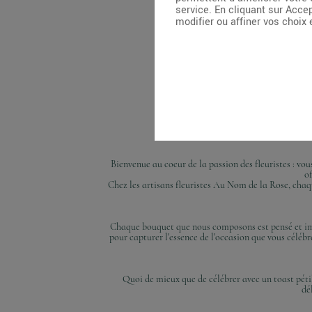
service. En cliquant sur Acce
modifier ou affiner vos choix
Bienvenue au coeur de la passion des fleuristes : vou
of
Chez les artisans fleuristes Au Nom de la Rose, chaq
Chaque bouquet que nous composons est pensé et imag
pour capturer l'essence de l'occasion que vous célé
Quoi de mieux que de célébrer avec un toast péti
dél