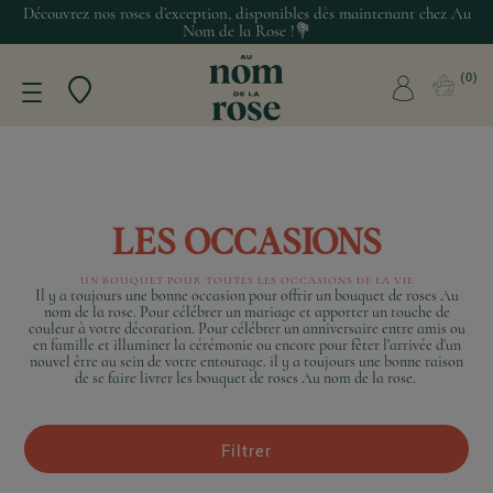
Découvrez nos roses d’exception, disponibles dès maintenant chez Au
Nom de la Rose !💐
0
LES OCCASIONS
UN BOUQUET POUR TOUTES LES OCCASIONS DE LA VIE
Il y a toujours une bonne occasion pour offrir un bouquet de roses Au
nom de la rose. Pour célébrer un mariage et apporter un touche de
couleur à votre décoration. Pour célébrer un anniversaire entre amis ou
en famille et illuminer la cérémonie ou encore pour fêter l'arrivée d'un
nouvel être au sein de votre entourage. il y a toujours une bonne raison
de se faire livrer les bouquet de roses Au nom de la rose.
Filtrer