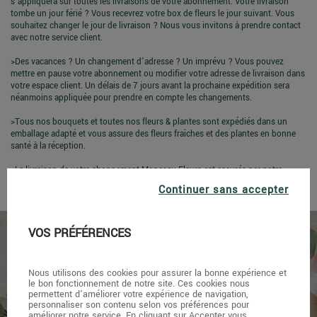
s'appliquera sur toutes les livraisons de votre abonnement. Votre livraison
tombe un jour férié ? Vous recevrez votre box de fleurs le jour suivant. Vous
souhaitez changer le jour de livraison ? Nous vous invitons à prendre contact
avec notre service client.
>Des vacances ? Un changement d'adresse ? Un imprévu ? Vous pouvez
mettre en pause votre abonnement ou modifier votre adresse de livraison dans
votre espace client. Un délais de 7 jours avant la prochaine expédition sera
néanmoins appliquée pour prendre en compte les changements.
>Tous nos bouquets et toutes nos fleurs & plantes sont expédiés dans un
emballage adapté et vous assure des fleurs fraîches et des plantes en bonne
santé à la réception.
>La livraison de votre abonnement Monceau Fleurs est assurée par notre
partenaire Chronopost. Vous serez prévenu par sms la veille de vos livraisons.
Continuer sans accepter
VOS PRÉFÉRENCES
Nous utilisons des cookies pour assurer la bonne expérience et
le bon fonctionnement de notre site. Ces cookies nous
permettent d'améliorer votre expérience de navigation,
personnaliser son contenu selon vos préférences pour
améliorer notre service. En cliquant sur Accepter vous