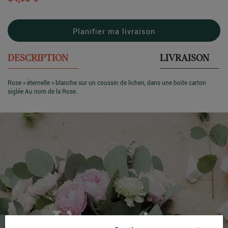
Planifier ma livraison
DESCRIPTION
LIVRAISON
Rose « éternelle » blanche sur un coussin de lichen, dans une boîte carton
siglée Au nom de la Rose.
L’entretien