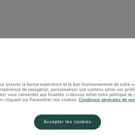
ur assurer la bonne expérience et le bon fonctionnement de notre s
expérience de navigation, personnaliser son contenu selon vos préf
pter vous consentez aux finalités ci-dessus selon notre politique de
 en cliquant sur Paramétrer vos cookies.
Conditions générales de ven
Accepter les cookies
LIVRAISON EXPRESS
SAVOIR-FAIRE A
Livraison express dans toute
Un réseau de + 35 f