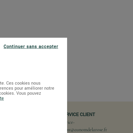
Continuer sans accepter
ite. Ces cookies nous
érences pour améliorer notre
 cookies. Vous pouvez
te
SERVICE CLIENT
RTISANAL
service-
leuristes
client@aunomdelarose.fr