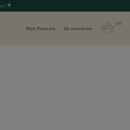
ose !💐
0
Mon fleuriste
Se connecter