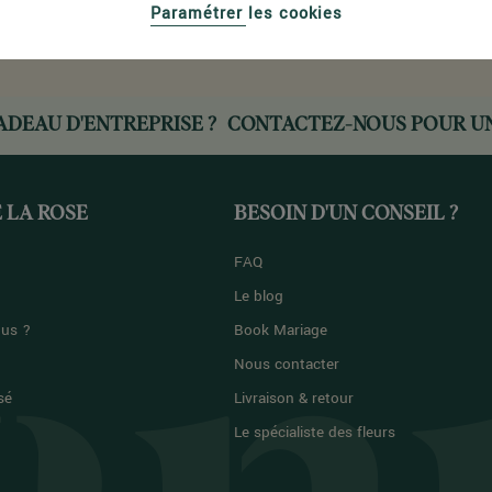
Paramétrer les cookies
la France métropolitaine
partout en France
ADEAU D'ENTREPRISE ?
CONTACTEZ-NOUS
POUR UN
 LA ROSE
BESOIN D'UN CONSEIL ?
FAQ
Le blog
us ?
Book Mariage
Nous contacter
sé
Livraison & retour
Le spécialiste des fleurs