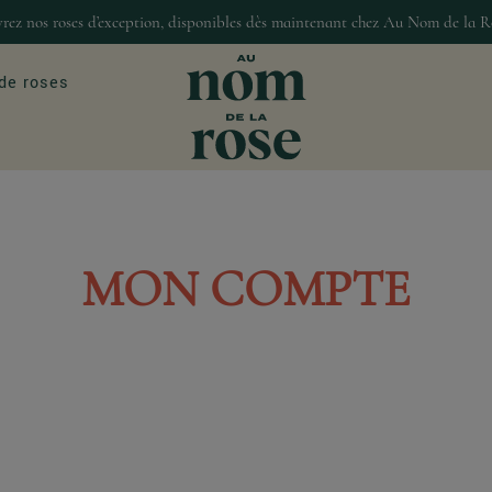
rez nos roses d’exception, disponibles dès maintenant chez Au Nom de la R
de roses
ASIONS
MAISON & DÉCO
MON COMPTE
our
Décoration
Bougies et senteur
Gourmandises