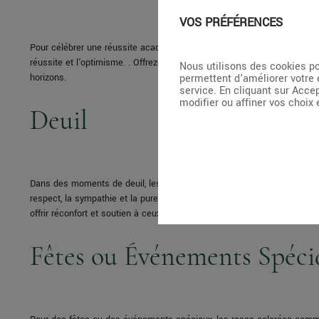
VOS PRÉFÉRENCES
Pour célébrer une réussite académique, optez pour des roses jaunes ou o
réussite et l'optimisme. . Offrez-les en bouquet généreux, symbolisant 
Nous utilisons des cookies po
horizons.
permettent d'améliorer votre 
service. En cliquant sur Acce
modifier ou affiner vos choix
Deuil
Dans des moments de deuil, les roses blanches ou douces, telles que l
respect, la sympathie et la pureté des sentiments. Présentez-les en b
offrir réconfort et soutien à ceux qui pleurent la perte d'un être cher.
Fêtes ou Événements Spéc