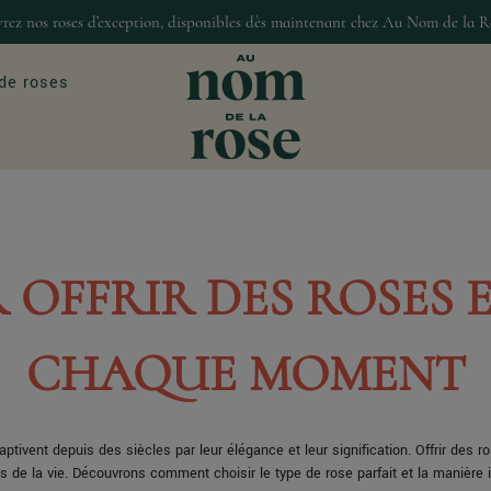
rez nos roses d’exception, disponibles dès maintenant chez Au Nom de la R
de roses
ASIONS
MAISON & DÉCO
our
Décoration
 OFFRIR DES ROSES 
Bougies et senteur
Gourmandises
CHAQUE MOMENT
tivent depuis des siècles par leur élégance et leur signification. Offrir des r
e la vie. Découvrons comment choisir le type de rose parfait et la manière i