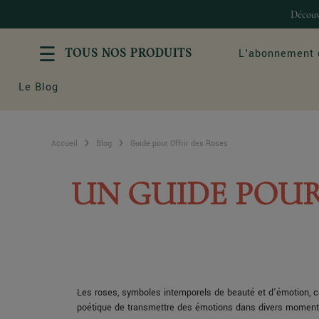
Découv
L'abonnement 
TOUS NOS PRODUITS
Le Blog
Accueil
Blog
Guide pour Offrir des Roses
ROSES & BOUQUETS
LES OCC
Tous nos bouquets de roses
Bouquet d'am
UN GUIDE POUR
Les coeurs de roses
Anniversaire
Roses éternelles
Mariage
Bouquets de roses & Champagne
Naissance
Abonnement de fleurs
Fleurs Deuil
Les roses, symboles intemporels de beauté et d'émotion, cap
poétique de transmettre des émotions dans divers moments d