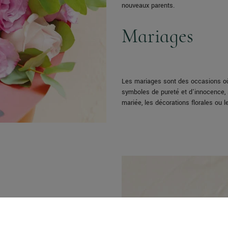
nouveaux parents.
Mariages
Les mariages sont des occasions où
symboles de pureté et d'innocence, s
mariée, les décorations florales ou