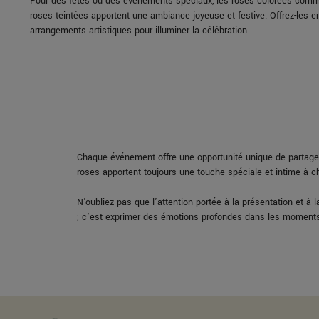
Pour des fêtes ou des événements spéciaux, les roses colorées comme
roses teintées apportent une ambiance joyeuse et festive. Offrez-les 
arrangements artistiques pour illuminer la célébration.
Chaque événement offre une opportunité unique de partager
roses apportent toujours une touche spéciale et intime à 
N'oubliez pas que l'attention portée à la présentation et à l
; c'est exprimer des émotions profondes dans les moments 