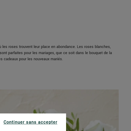
 les roses trouvent leur place en abondance. Les roses blanches,
ont parfaites pour les mariages, que ce soit dans le bouquet de la
 les cadeaux pour les nouveaux mariés.
Continuer sans accepter