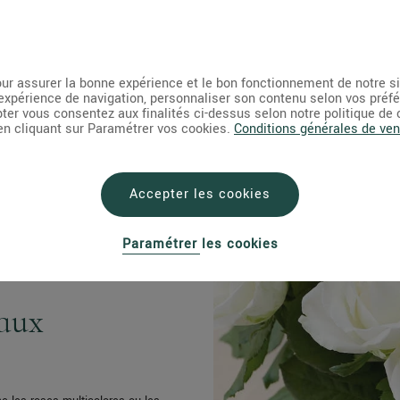
range vif, représentant la joie, la
le parcours fleuri vers de nouveaux
ur assurer la bonne expérience et le bon fonctionnement de notre s
expérience de navigation, personnaliser son contenu selon vos préf
pter vous consentez aux finalités ci-dessus selon notre politique de
 en cliquant sur Paramétrer vos cookies.
Conditions générales de ven
Accepter les cookies
es roses roses pâles, expriment le
Paramétrer les cookies
ouquet discret ou en couronne pour
iaux