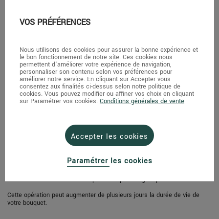
VOS PRÉFÉRENCES
Nous utilisons des cookies pour assurer la bonne expérience et
le bon fonctionnement de notre site. Ces cookies nous
permettent d'améliorer votre expérience de navigation,
personnaliser son contenu selon vos préférences pour
améliorer notre service. En cliquant sur Accepter vous
consentez aux finalités ci-dessus selon notre politique de
cookies. Vous pouvez modifier ou affiner vos choix en cliquant
sur Paramétrer vos cookies.
Conditions générales de vente
Accepter les cookies
ETAPE 3
Paramétrer les cookies
Verser le sachet Au Nom de la Rose qui contient tous les nutriments
nécessaires à vos fleurs et roses coupées dans 1/2 litre d'eau.
Vos fleurs seront nourries et épanouies plus longtemps.
Cette opération peut augmenter de plusieurs jours la durée de vie de
votre bouquet.