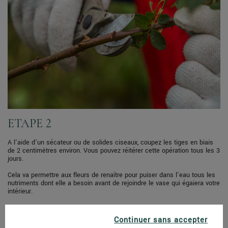
ETAPE 2
A l'aide d'un sécateur ou de solides ciseaux, coupez les tiges en biais
de 2 centimètres environ. Vous pouvez réitérer cette opération tous les 3
jours.
Cela va permettre aux fleurs de renaître pour puiser dans l'eau tous les
nutriments dont elle a besoin avant de rejoindre le vase qui égaiera votre
intérieur.
Continuer sans accepter