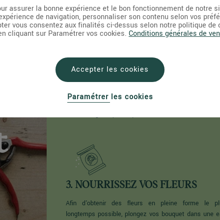
ur assurer la bonne expérience et le bon fonctionnement de notre s
expérience de navigation, personnaliser son contenu selon vos préf
pter vous consentez aux finalités ci-dessus selon notre politique de
 en cliquant sur Paramétrer vos cookies.
Conditions générales de ven
1. TAILLEZ LES FEUILLES
Accepter les cookies
n
Coupez les feuilles de votre bouquet qui so
susceptibles de tremper dans l'eau. Afin d'obtenir 
Paramétrer les cookies
coupure nette et précise, utilisez de préférence
couteau aiguisé plutôt qu’un sécateur ou des ciseaux
t
3. NOURRISSEZ VOS FLEURS
Afin d'obtenir des fleurs en pleine forme le pl
longtemps possible, plongez vos bouquet dans une 