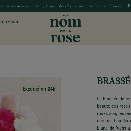
rez nos roses d’exception, disponibles dès maintenant chez Au Nom de la R
de roses
ASIONS
MAISON & DÉCO
our
Décoration
BRASSÉE
Bougies et senteur
Expédié en 24h
Gourmandises
La brassée de ros
beauté des roses
roses soigneusem
composition flora
blanc, de fuchsia 