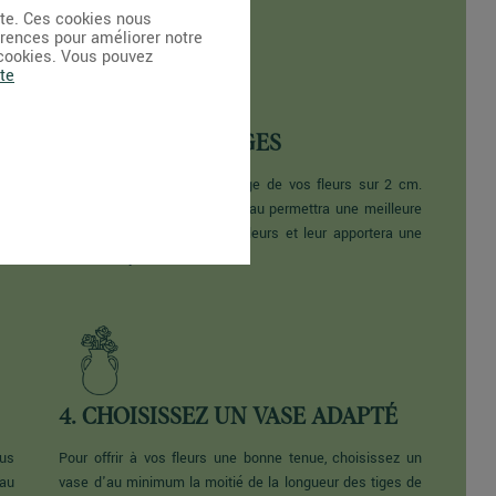
ite. Ces cookies nous
érences pour améliorer notre
 cookies. Vous pouvez
te
2. COUPEZ LES TIGES
nt
Effectuez une coupe de la tige de vos fleurs sur 2 cm.
une
Une coupure nette et en biseau permettra une meilleure
 un
absorption de l'eau par vos fleurs et leur apportera une
.
meilleure hydratation.
4. CHOISISSEZ UN VASE ADAPTÉ
us
Pour offrir à vos fleurs une bonne tenue, choisissez un
eau
vase d'au minimum la moitié de la longueur des tiges de