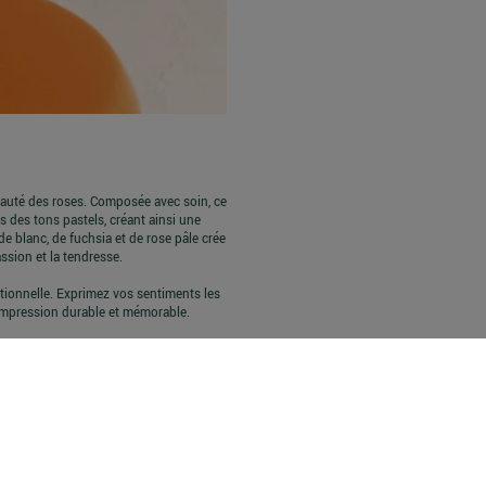
beauté des roses. Composée avec soin, ce
des tons pastels, créant ainsi une
de blanc, de fuchsia et de rose pâle crée
assion et la tendresse.
ptionnelle. Exprimez vos sentiments les
impression durable et mémorable.
es peuvent varier en fonction des