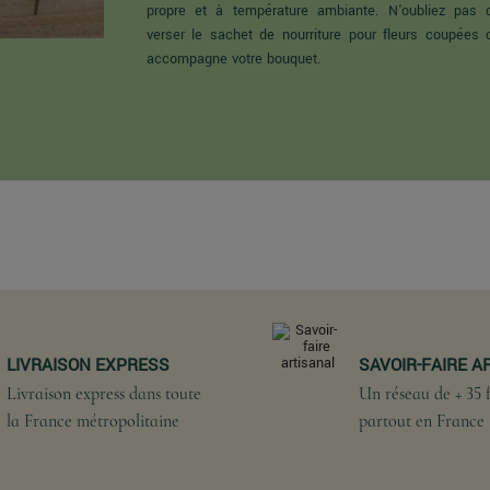
propre et à température ambiante. N'oubliez pas 
verser le sachet de nourriture pour fleurs coupées 
accompagne votre bouquet.
LIVRAISON EXPRESS
SAVOIR-FAIRE A
Livraison express dans toute
Un réseau de + 35 f
la France métropolitaine
partout en France