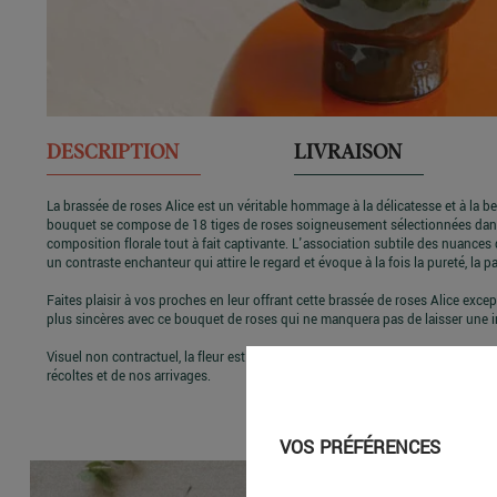
DESCRIPTION
LIVRAISON
La brassée de roses Alice est un véritable hommage à la délicatesse et à la 
bouquet se compose de 18 tiges de roses soigneusement sélectionnées dans 
composition florale tout à fait captivante. L'association subtile des nuances 
un contraste enchanteur qui attire le regard et évoque à la fois la pureté, la p
Faites plaisir à vos proches en leur offrant cette brassée de roses Alice exce
plus sincères avec ce bouquet de roses qui ne manquera pas de laisser une 
Visuel non contractuel, la fleur est un produit vivant, les couleurs et les taill
récoltes et de nos arrivages.
VOS PRÉFÉRENCES