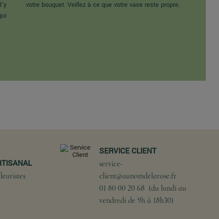
d'y
votre bouquet. Veillez à ce que votre vase reste propre.
qui
SERVICE CLIENT
RTISANAL
service-
leuristes
client@aunomdelarose.fr
01 80 00 20 68 (du lundi au
vendredi de 9h à 18h30)