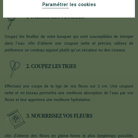
Paramétrer les cookies
1. TAILLEZ LES FEUILLES
Coupez les feuilles de votre bouquet qui sont susceptibles de tremper
dans l'eau. Afin d'obtenir une coupure nette et précise, utilisez de
préférence un couteau aiguisé plutôt qu’un sécateur ou des ciseaux.
2. COUPEZ LES TIGES
Effectuez une coupe de la tige de vos fleurs sur 2 cm. Une coupure
nette et en biseau permettra une meilleure absorption de l'eau par vos
fleurs et leur apportera une meilleure hydratation.
3. NOURRISSEZ VOS FLEURS
Afin d'obtenir des fleurs en pleine forme le plus longtemps possible,