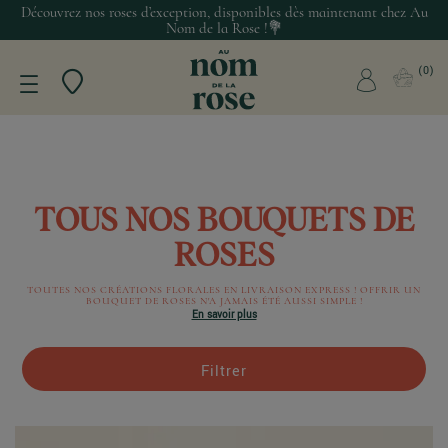
Découvrez nos roses d’exception, disponibles dès maintenant chez Au
Nom de la Rose !💐
0
TOUS NOS BOUQUETS DE
ROSES
TOUTES NOS CRÉATIONS FLORALES EN LIVRAISON EXPRESS ! OFFRIR UN
BOUQUET DE ROSES N'A JAMAIS ÉTÉ AUSSI SIMPLE !
En savoir plus
Filtrer