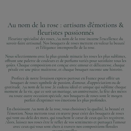
Au nom de la rose : artisans d'émotions &
fleuristes passionnés
Fleuriste spécialisé des roses, Au nom de la rose incarne l'excellence du
savoir-faire artisanal. Nos bouquets de roses mettent en valeur la beauté
et l'élégance intemporelle de la rose.
Nous sélectionnons avec la plus grande minutie les roses les plus sublimes,
offrant une palette de couleurs et de parfums variés pour satisfaire tous les
goûts. Chaque composition est conçue avec amour et délicatesse, chaque
pétale est une pièce maîtresse, et chaque bouquet raconte une histoire.
Profitez de notre livraison express partout en France pour offrir un
bouquet de roses symbole de passion, d'amour, d'appréciation ou de
gratitude. Au nom de la rose ,le cadeau idéal et unique qui sublime chaque
moment de la vie, que ce soit un mariage, un anniversaire, la fête des mères
ou toute autre occasion spéciale, nos bouquets de roses sont le moyen
parfait d'exprimer vos émotions les plus profondes.
En choisissant Au nom de la rose, vous choisissez la qualité, la beauté et
l'émotion. Nous mettons tout en œuvre pour créer des bouquets de roses
qui vont au-delà des mots, qui touchent le cœur de ceux qui les reçoivent.
Alors, laissez nos roses être le reflet de vos sentiments et partagez l'amour
avec ceux qui vous sont chers à travers nos compositions florales
exceptionnelles.