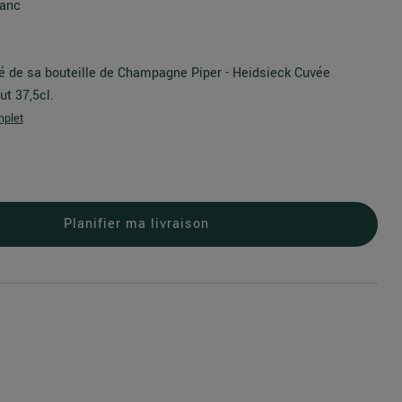
lanc
é de sa bouteille de Champagne Piper - Heidsieck Cuvée
ut 37,5cl.
mplet
Planifier ma livraison