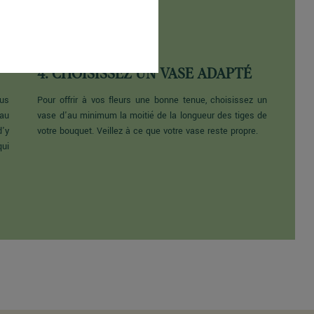
4. CHOISISSEZ UN VASE ADAPTÉ
us
Pour offrir à vos fleurs une bonne tenue, choisissez un
eau
vase d'au minimum la moitié de la longueur des tiges de
d'y
votre bouquet. Veillez à ce que votre vase reste propre.
qui