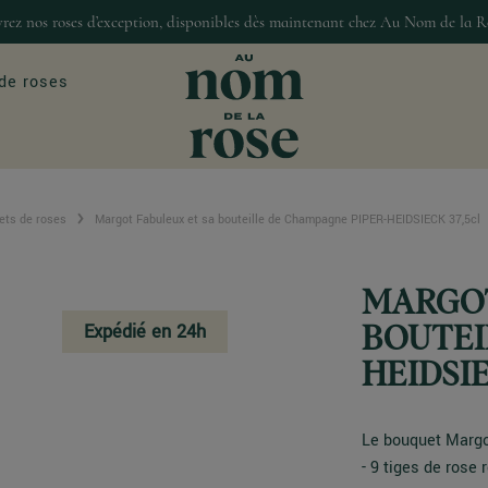
rez nos roses d’exception, disponibles dès maintenant chez Au Nom de la R
de roses
ets de roses
Margot Fabuleux et sa bouteille de Champagne PIPER-HEIDSIECK 37,5cl
ASIONS
MAISON & DÉCO
our
Décoration
MARGOT
Bougies et senteur
Expédié en 24h
Gourmandises
BOUTEI
HEIDSIE
Le bouquet Margo
- 9 tiges de rose