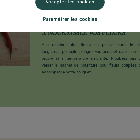
t
Accepter les cookies
Paramétrer les cookies
3. NOURRISSEZ VOS FLEURS
Afin d'obtenir des fleurs en pleine forme le pl
longtemps possible, plongez vos bouquet dans une 
propre et à température ambiante. N'oubliez pas 
verser le sachet de nourriture pour fleurs coupées 
accompagne votre bouquet.