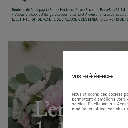
- d'eucalyptus
Bouteille de Champagne Piper - Heidsieck Cuvée Essentiel Extra-Brut 37,5cl
« L’abus d’alcool est dangereux pour la santé et À consommer avec modérat
IL EST INTERDIT DE VENDRE DE L’ALCOOL À DES MINEURS DE MOINS DE 1
VOS PRÉFÉRENCES
Nous utilisons des cookies po
L’entretie
permettent d'améliorer votre 
service. En cliquant sur Acce
modifier ou affiner vos choix