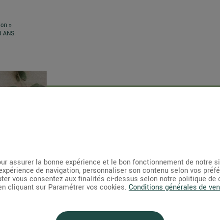
ion »
8 ANS.
1. TAILLEZ LES FEUILLES
ur assurer la bonne expérience et le bon fonctionnement de notre s
n
Coupez les feuilles de votre bouquet qui so
expérience de navigation, personnaliser son contenu selon vos préf
pter vous consentez aux finalités ci-dessus selon notre politique de
susceptibles de tremper dans l'eau. Afin d'obtenir 
 en cliquant sur Paramétrer vos cookies.
Conditions générales de ven
coupure nette et précise, utilisez de préférence
couteau aiguisé plutôt qu’un sécateur ou des ciseaux