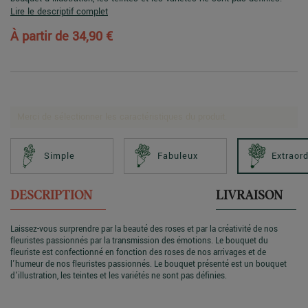
Lire le descriptif complet
À partir de
34,90 €
Merci de sélectionner les caractéristiques du produit.
Simple
Fabuleux
Extraord
DESCRIPTION
LIVRAISON
Laissez-vous surprendre par la beauté des roses et par la créativité de nos
fleuristes passionnés par la transmission des émotions. Le bouquet du
fleuriste est confectionné en fonction des roses de nos arrivages et de
l'humeur de nos fleuristes passionnés. Le bouquet présenté est un bouquet
d'illustration, les teintes et les variétés ne sont pas définies.