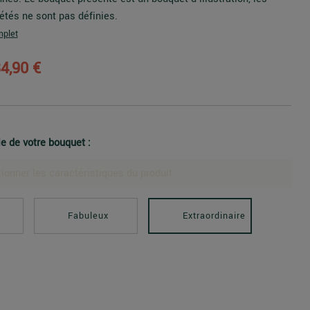
iétés ne sont pas définies.
mplet
4,90 €
le de votre bouquet :
ionner les caractéristiques du produit.
Fabuleux
Extraordinaire