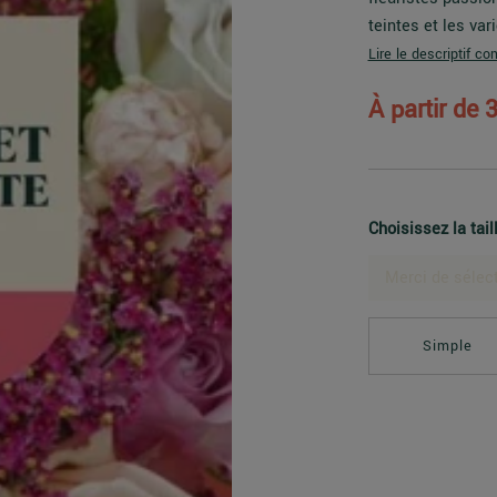
teintes et les var
Lire le descriptif co
À partir de
3
Choisissez la tail
Merci de sélect
Simple