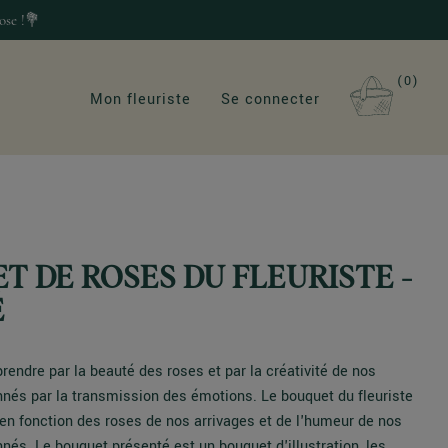
ose !💐
0
Mon fleuriste
Se connecter
T DE ROSES DU FLEURISTE -
É
rendre par la beauté des roses et par la créativité de nos
nnés par la transmission des émotions. Le bouquet du fleuriste
en fonction des roses de nos arrivages et de l'humeur de nos
nnés. Le bouquet présenté est un bouquet d'illustration, les