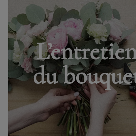
L’entretie
du bouque