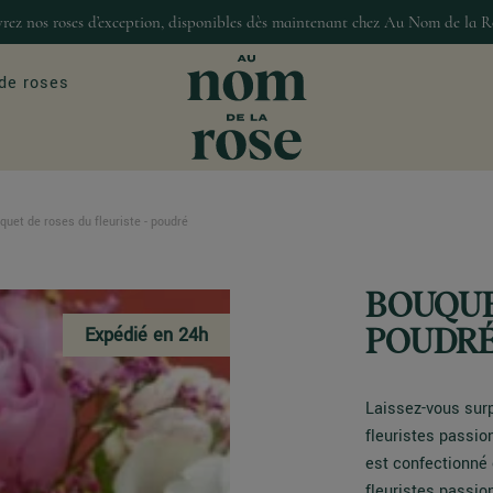
rez nos roses d’exception, disponibles dès maintenant chez Au Nom de la R
de roses
uet de roses du fleuriste - poudré
ASIONS
MAISON & DÉCO
our
Décoration
BOUQUE
Bougies et senteur
Expédié en 24h
Gourmandises
POUDR
Laissez-vous surp
fleuristes passio
est confectionné 
fleuristes passio