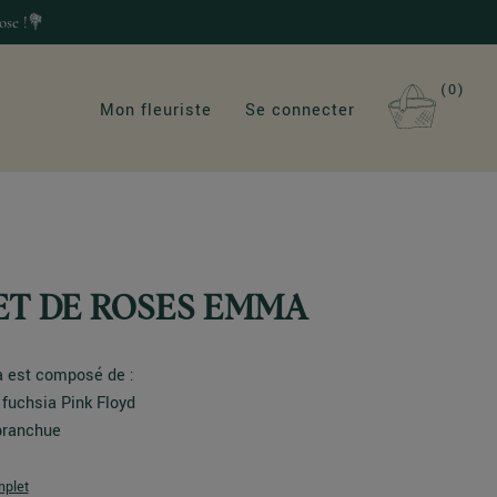
ose !💐
0
Mon fleuriste
Se connecter
T DE ROSES EMMA
 est composé de :
 fuchsia Pink Floyd
 branchue
mplet