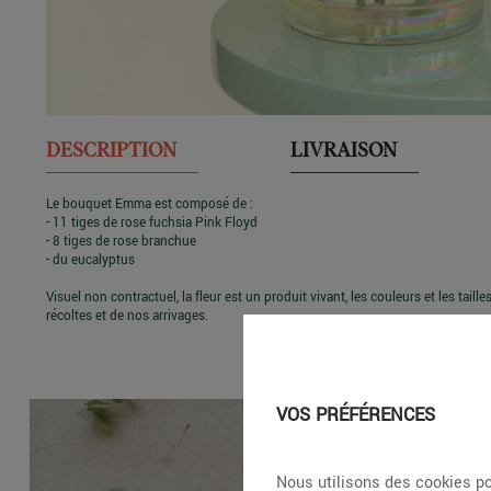
DESCRIPTION
LIVRAISON
Le bouquet Emma est composé de :
- 11 tiges de rose fuchsia Pink Floyd
- 8 tiges de rose branchue
- du eucalyptus
Visuel non contractuel, la fleur est un produit vivant, les couleurs et les taill
récoltes et de nos arrivages.
VOS PRÉFÉRENCES
Nous utilisons des cookies po