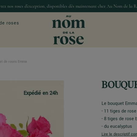
rez nos roses d’exception, disponibles dès maintenant chez Au Nom de la R
de roses
et de roses Emma
ASIONS
MAISON & DÉCO
our
Décoration
BOUQUE
Bougies et senteur
Expédié en 24h
Gourmandises
Le bouquet Emma
- 11 tiges de rose
- 8 tiges de rose
- du eucalyptus
Lire le descriptif co