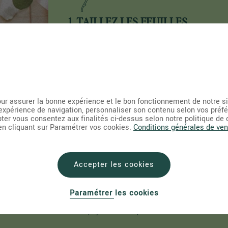
1. TAILLEZ LES FEUILLES
n
Coupez les feuilles de votre bouquet qui so
susceptibles de tremper dans l'eau. Afin d'obtenir 
coupure nette et précise, utilisez de préférence
couteau aiguisé plutôt qu’un sécateur ou des ciseaux
t
ur assurer la bonne expérience et le bon fonctionnement de notre s
expérience de navigation, personnaliser son contenu selon vos préf
pter vous consentez aux finalités ci-dessus selon notre politique de
 en cliquant sur Paramétrer vos cookies.
Conditions générales de ven
3. NOURRISSEZ VOS FLEURS
Accepter les cookies
Afin d'obtenir des fleurs en pleine forme le pl
longtemps possible, plongez vos bouquet dans une 
propre et à température ambiante. N'oubliez pas 
Paramétrer les cookies
verser le sachet de nourriture pour fleurs coupées 
accompagne votre bouquet.