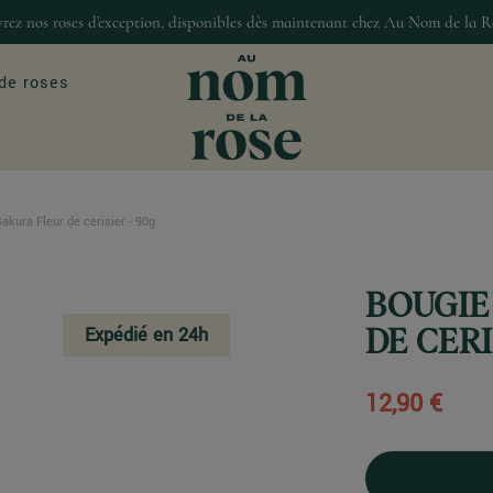
rez nos roses d’exception, disponibles dès maintenant chez Au Nom de la R
de roses
akura Fleur de cerisier - 90g
ASIONS
MAISON & DÉCO
our
Décoration
BOUGIE
Bougies et senteur
Expédié en 24h
Gourmandises
DE CERI
12,90 €