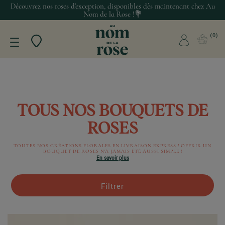
Découvrez nos roses d’exception, disponibles dès maintenant chez Au
Nom de la Rose !💐
0
TOUS NOS BOUQUETS DE
ROSES
TOUTES NOS CRÉATIONS FLORALES EN LIVRAISON EXPRESS ! OFFRIR UN
BOUQUET DE ROSES N'A JAMAIS ÉTÉ AUSSI SIMPLE !
En savoir plus
Filtrer