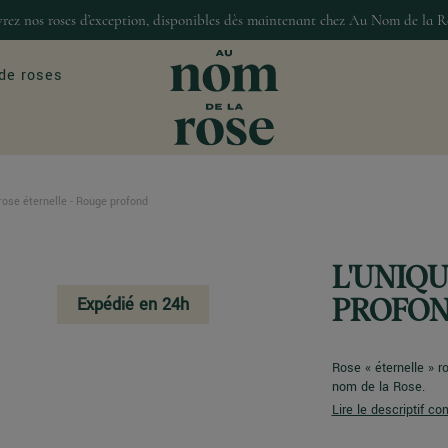
rez nos roses d’exception, disponibles dès maintenant chez Au Nom de la R
de roses
rose éternelle - Rouge profond
ASIONS
MAISON & DÉCO
our
Décoration
L'UNIQ
Bougies et senteur
Expédié en 24h
Gourmandises
PROFO
Rose « éternelle » r
nom de la Rose.
Lire le descriptif co