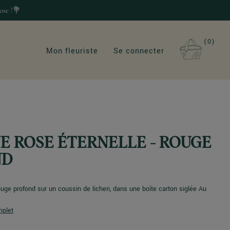
ose !💐
0
Mon fleuriste
Se connecter
UE ROSE ÉTERNELLE - ROUGE
ND
ouge profond sur un coussin de lichen, dans une boîte carton siglée Au
mplet