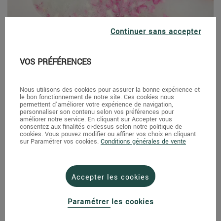
Continuer sans accepter
Envie d'un bain de fleurs ?
VOS PRÉFÉRENCES
Offrez-vous un instant délicieux en confectionnant des sels de bain à la
rose. Il vous faut :
Nous utilisons des cookies pour assurer la bonne expérience et
le bon fonctionnement de notre site. Ces cookies nous
- 500 grammes de gros sel gris
permettent d'améliorer votre expérience de navigation,
- 20 grammes de pétales de roses rouges séchés
personnaliser son contenu selon vos préférences pour
- 10 gouttes d’huile essentielle de géranium rosat
améliorer notre service. En cliquant sur Accepter vous
- 10 gouttes d’huile essentielle de rose
consentez aux finalités ci-dessus selon notre politique de
- 5 gouttes d’huile essentielle de bergamote
cookies. Vous pouvez modifier ou affiner vos choix en cliquant
sur Paramétrer vos cookies.
Conditions générales de vente
Comment faire ? Réduisez les pétales en poudre, ajouter le sel et les
huiles. Mélangez et mettez le tout dans un pot en verre hermétique.
Versez 2 à 3 cuillerées de ce sel parfumé et revitalisant dans votre bain
et savourez !
Accepter les cookies
Paramétrer les cookies